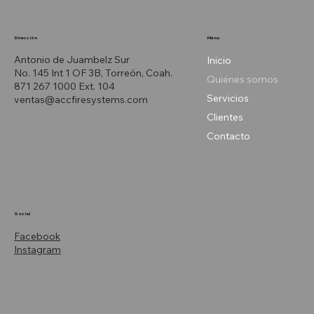
Menu
Dirección
Antonio de Juambelz Sur
Inicio
No. 145 Int 1 OF 3B, Torreón, Coah.
Quiénes somos
871 267 1000 Ext. 104
Servicios
ventas@accfiresystems.com
Clientes
Contacto
Social
Facebook
Instagram